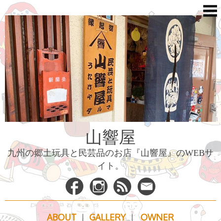
Skip
to
content
山響屋
九州の郷土玩具と民芸品のお店『山響屋』のWEBサ
イト。
山
ABOUT
｜
GALLERY
｜
OWNER