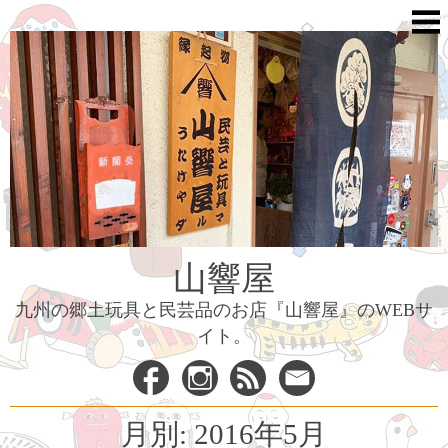
Skip
to
content
山響屋
九州の郷土玩具と民芸品のお店『山響屋』のWEBサ
イト。
月別: 2016年5月