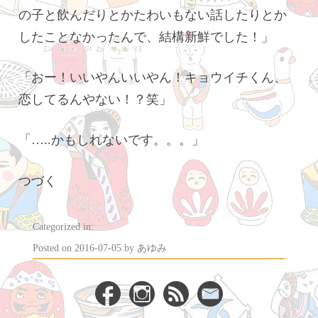
の子と飲んだりとかたわいもない話したりとか
したことなかったんで、結構新鮮でした！」
「おー！いいやんいいやん！キョウイチくん、
恋してるんやない！？笑」
「…..かもしれないです。。。」
つづく
Categorized in:
2016-
Posted on
2016-07-05
by
あゆみ
07-
10