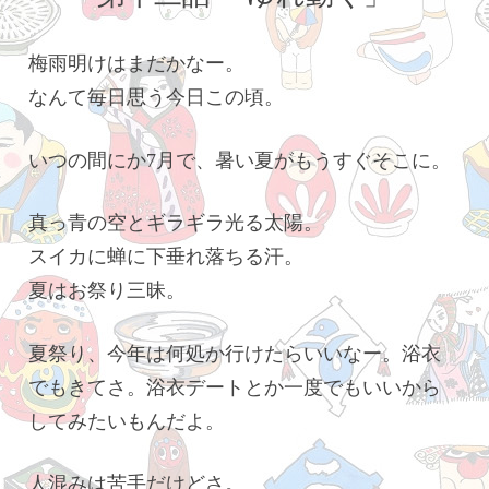
梅雨明けはまだかなー。
なんて毎日思う今日この頃。
いつの間にか7月で、暑い夏がもうすぐそこに。
真っ青の空とギラギラ光る太陽。
スイカに蝉に下垂れ落ちる汗。
夏はお祭り三昧。
夏祭り、今年は何処か行けたらいいなー。浴衣
でもきてさ。浴衣デートとか一度でもいいから
してみたいもんだよ。
人混みは苦手だけどさ。