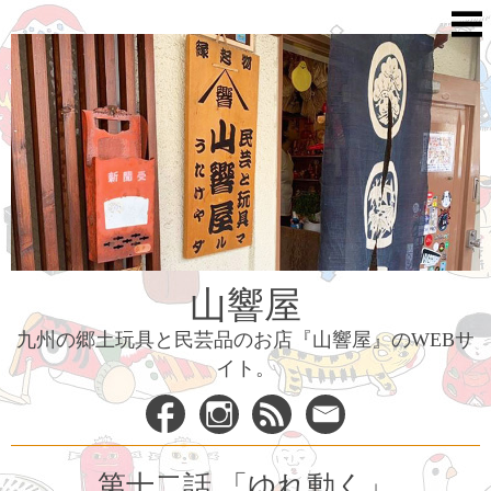
Skip
to
content
山響屋
九州の郷土玩具と民芸品のお店『山響屋』のWEBサ
イト。
第十二話 「ゆれ動く」